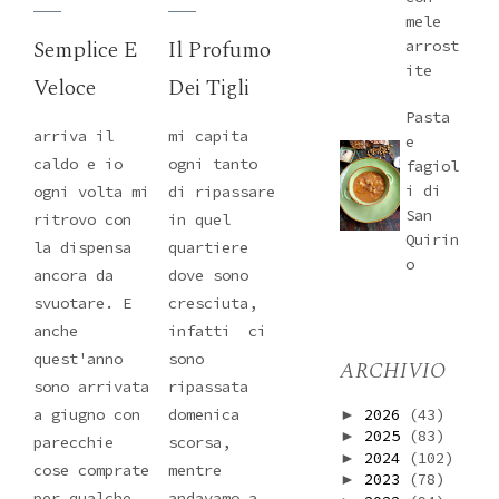
mele
Semplice E
Il Profumo
arrost
ite
Veloce
Dei Tigli
Pasta
arriva il
mi capita
e
caldo e io
ogni tanto
fagiol
i di
ogni volta mi
di ripassare
San
ritrovo con
in quel
Quirin
la dispensa
quartiere
o
ancora da
dove sono
svuotare. E
cresciuta,
anche
infatti ci
quest'anno
sono
ARCHIVIO
sono arrivata
ripassata
2026
(43)
a giugno con
domenica
►
2025
(83)
►
parecchie
scorsa,
2024
(102)
►
cose comprate
mentre
2023
(78)
►
per qualche
andavamo a