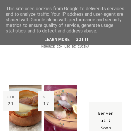
This site uses cookies from Google to deliver its services
and to analyze traffic. Your IP address and user-agent are
shared with Google along with performance and security
metrics to ensure quality of service, generate usage
statistics, and to detect and address abuse.
LEARN MORE
GOT IT
GIU
GIU
21
17
Benven
uti!
Sono