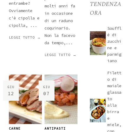
TENDENZA
entrambe?
molti anni fa
Ovviamente
ORA
in occasione
c'è cipolla e
di un raduno
cipolla, ...
coquinario.
Souffl
é di
Non la facevo
LEGGI TUTTO →
zucchi
da tempo,...
ne e
parmig
LEGGI TUTTO →
iano
Filett
o di
maiale
GIU
GIU
glassa
12
07
to
alla
birra
e
miele,
CARNE
ANTIPASTI
con