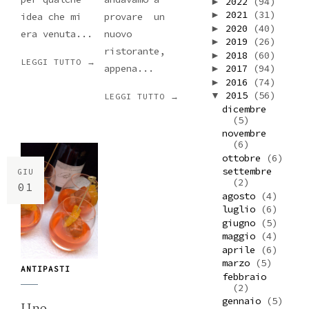
2022
(94)
►
2021
(31)
►
idea che mi
provare un
2020
(40)
►
era venuta...
nuovo
2019
(26)
►
ristorante,
2018
(60)
►
LEGGI TUTTO →
2017
(94)
appena...
►
2016
(74)
►
2015
(56)
▼
LEGGI TUTTO →
dicembre
(5)
novembre
(6)
ottobre
(6)
settembre
GIU
(2)
01
agosto
(4)
luglio
(6)
giugno
(5)
maggio
(4)
aprile
(6)
marzo
(5)
ANTIPASTI
febbraio
(2)
gennaio
(5)
Uno