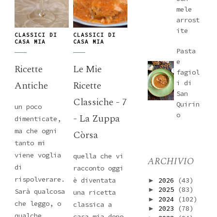
mele
arrost
ite
CLASSICI DI
CLASSICI DI
CASA MIA
CASA MIA
Pasta
e
Ricette
Le Mie
fagiol
i di
Antiche
Ricette
San
Classiche - 7
Quirin
un poco
o
- La Zuppa
dimenticate,
ma che ogni
Còrsa
tanto mi
viene voglia
quella che vi
ARCHIVIO
di
racconto oggi
rispolverare.
2026
(43)
è diventata
►
2025
(83)
►
Sarà qualcosa
una ricetta
2024
(102)
►
che leggo, o
classica a
2023
(78)
►
qualche
casa mia dopo