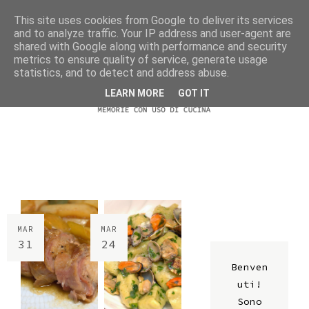
This site uses cookies from Google to deliver its services
and to analyze traffic. Your IP address and user-agent are
shared with Google along with performance and security
metrics to ensure quality of service, generate usage
statistics, and to detect and address abuse.
LEARN MORE
GOT IT
MAR
MAR
31
24
Benven
uti!
Sono