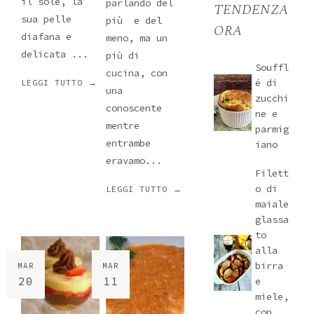
il sole, la
parlando del
TENDENZA
sua pelle
più e del
ORA
diafana e
meno, ma un
delicata ...
più di
Souffl
cucina, con
é di
LEGGI TUTTO →
una
zucchi
conoscente
ne e
mentre
parmig
entrambe
iano
eravamo...
Filett
o di
LEGGI TUTTO →
maiale
glassa
to
alla
birra
MAR
MAR
20
11
e
miele,
con