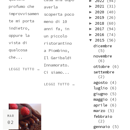
2022
(94)
►
2021
(31)
►
profumo che
averla
2020
(40)
►
improvvisamen
scoperta poco
2019
(26)
►
te mi porta
meno di 10
2018
(60)
►
indietro,
2017
(94)
anni fa, in
►
2016
(74)
►
oppure la
un piccolo
2015
(56)
▼
vista di
ristorantino
dicembre
qualcosa
(5)
a Piombino,
novembre
che...
Il Garibaldi
(6)
Innamorato.
ottobre
(6)
LEGGI TUTTO →
settembre
Ci siamo...
(2)
agosto
(4)
LEGGI TUTTO →
luglio
(6)
giugno
(5)
maggio
(4)
aprile
(6)
marzo
(5)
febbraio
MAR
(2)
02
gennaio
(5)