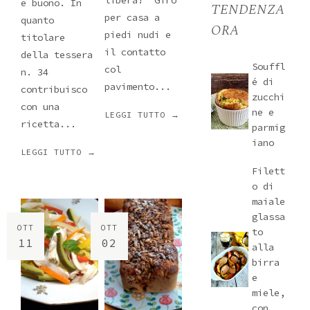
libera! Giro
e buono. In
TENDENZA
per casa a
quanto
ORA
piedi nudi e
titolare
il contatto
della tessera
Souffl
col
n. 34
é di
pavimento...
contribuisco
zucchi
con una
ne e
LEGGI TUTTO →
ricetta...
parmig
iano
LEGGI TUTTO →
Filett
o di
maiale
glassa
OTT
OTT
to
11
02
alla
birra
e
miele,
con