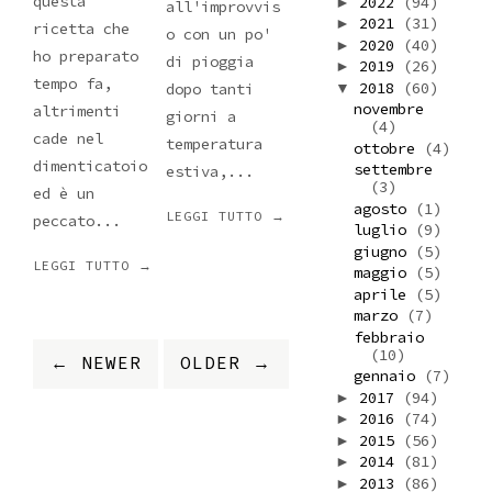
questa
2022
(94)
►
all'improvvis
2021
(31)
►
ricetta che
o con un po'
2020
(40)
►
ho preparato
di pioggia
2019
(26)
►
tempo fa,
2018
(60)
▼
dopo tanti
novembre
altrimenti
giorni a
(4)
cade nel
temperatura
ottobre
(4)
dimenticatoio
settembre
estiva,...
(3)
ed è un
agosto
(1)
LEGGI TUTTO →
peccato...
luglio
(9)
giugno
(5)
LEGGI TUTTO →
maggio
(5)
aprile
(5)
marzo
(7)
febbraio
(10)
← NEWER
OLDER →
gennaio
(7)
2017
(94)
►
2016
(74)
►
2015
(56)
►
2014
(81)
►
2013
(86)
►