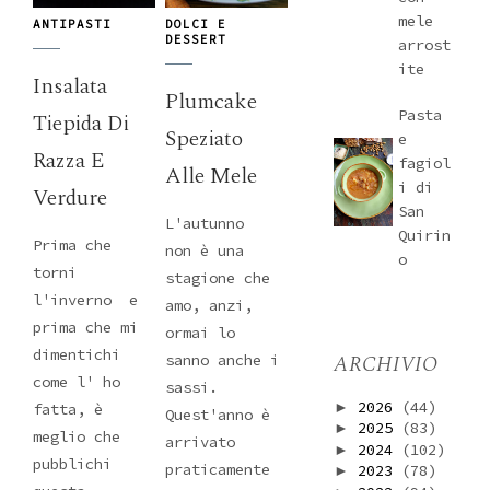
mele
ANTIPASTI
DOLCI E
DESSERT
arrost
ite
Insalata
Plumcake
Pasta
Tiepida Di
Speziato
e
Razza E
fagiol
Alle Mele
i di
Verdure
San
L'autunno
Quirin
Prima che
non è una
o
torni
stagione che
l'inverno e
amo, anzi,
prima che mi
ormai lo
dimentichi
ARCHIVIO
sanno anche i
come l' ho
sassi.
2026
(44)
►
fatta, è
Quest'anno è
2025
(83)
►
meglio che
arrivato
2024
(102)
►
pubblichi
praticamente
2023
(78)
►