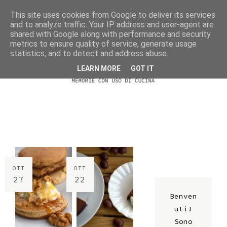
This site uses cookies from Google to deliver its services
and to analyze traffic. Your IP address and user-agent are
shared with Google along with performance and security
metrics to ensure quality of service, generate usage
statistics, and to detect and address abuse.
LEARN MORE
GOT IT
OTT
OTT
27
22
Benven
uti!
Sono