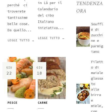
TENDENZA
in Là per il
perchè ci
Calendario
ORA
troverete
del cibo
tantissime
Italiano
belle cose.
Souffl
iniziativa...
é di
Da quello...
zucchi
LEGGI TUTTO →
ne e
LEGGI TUTTO →
parmig
iano
Filett
o di
GIU
GIU
22
18
maiale
glassa
to
alla
birra
e
PESCE
CARNE
miele,
con