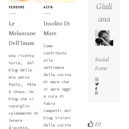
Giuli
VERDURE
AIFB
ana
Le
Insolito Di
Melanzane
Mare
Dell'Imam
Come
contributo
Una ricetta
Social
alla
turca, dal
Icons
settimana
blog della
della cucina
mia amica
di mare che
Paola, Pâte
si apre oggi
à choux. Un
a cura di
blog che vi
Fabio
consiglio
Campetti del
caldamente di
blog Visioni
tenere
DI
dalla cucina
d'occhio,