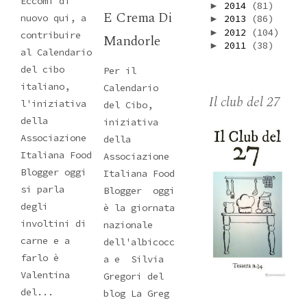
Eccomi di
2014
(81)
►
E Crema Di
nuovo qui, a
2013
(86)
►
2012
(104)
►
contribuire
Mandorle
2011
(38)
►
al Calendario
del cibo
Per il
italiano,
Calendario
Il club del 27
l'iniziativa
del Cibo,
della
iniziativa
Associazione
della
Italiana Food
Associazione
Blogger oggi
Italiana Food
si parla
Blogger oggi
degli
è la giornata
involtini di
nazionale
carne e a
dell'albicocc
farlo è
a e Silvia
Valentina
Gregori del
del...
blog La Greg