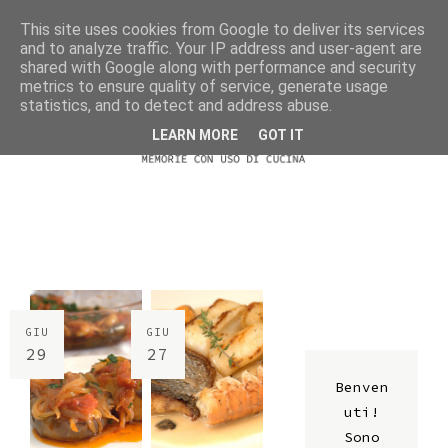
This site uses cookies from Google to deliver its services
and to analyze traffic. Your IP address and user-agent are
shared with Google along with performance and security
metrics to ensure quality of service, generate usage
statistics, and to detect and address abuse.
LEARN MORE
GOT IT
GIU
GIU
29
27
Benven
uti!
Sono