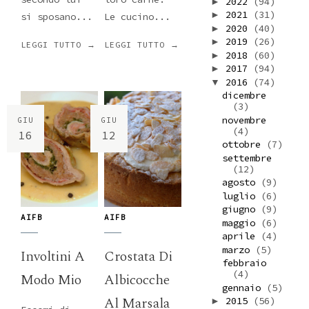
2022
(94)
►
2021
(31)
►
si sposano...
Le cucino...
2020
(40)
►
2019
(26)
►
LEGGI TUTTO →
LEGGI TUTTO →
2018
(60)
►
2017
(94)
►
2016
(74)
▼
dicembre
(3)
novembre
GIU
GIU
(4)
16
12
ottobre
(7)
settembre
(12)
agosto
(9)
luglio
(6)
giugno
(9)
AIFB
AIFB
maggio
(6)
aprile
(4)
marzo
(5)
Involtini A
Crostata Di
febbraio
(4)
Modo Mio
Albicocche
gennaio
(5)
Al Marsala
2015
(56)
►