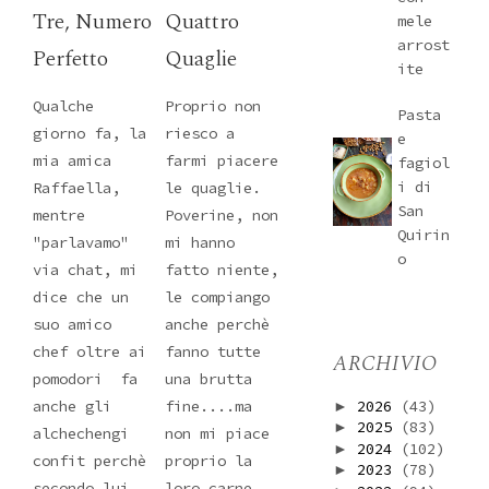
Tre, Numero
Quattro
mele
arrost
Perfetto
Quaglie
ite
Qualche
Proprio non
Pasta
giorno fa, la
riesco a
e
mia amica
farmi piacere
fagiol
i di
Raffaella,
le quaglie.
San
mentre
Poverine, non
Quirin
"parlavamo"
mi hanno
o
via chat, mi
fatto niente,
dice che un
le compiango
suo amico
anche perchè
chef oltre ai
fanno tutte
ARCHIVIO
pomodori fa
una brutta
2026
(43)
anche gli
fine....ma
►
2025
(83)
►
alchechengi
non mi piace
2024
(102)
►
confit perchè
proprio la
2023
(78)
►
secondo lui
loro carne.