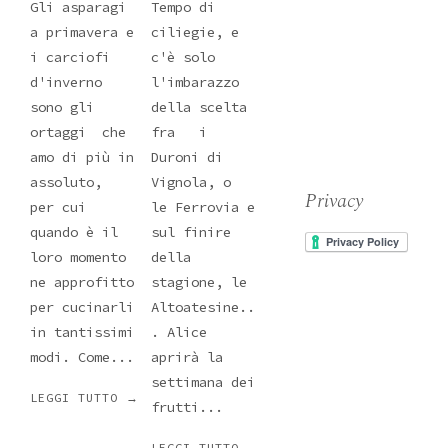
Gli asparagi
Tempo di
a primavera e
ciliegie, e
i carciofi
c'è solo
d'inverno
l'imbarazzo
sono gli
della scelta
ortaggi che
fra i
amo di più in
Duroni di
assoluto,
Vignola, o
Privacy
per cui
le Ferrovia e
quando è il
sul finire
loro momento
della
ne approfitto
stagione, le
per cucinarli
Altoatesine..
in tantissimi
. Alice
modi. Come...
aprirà la
settimana dei
LEGGI TUTTO →
frutti...
LEGGI TUTTO →