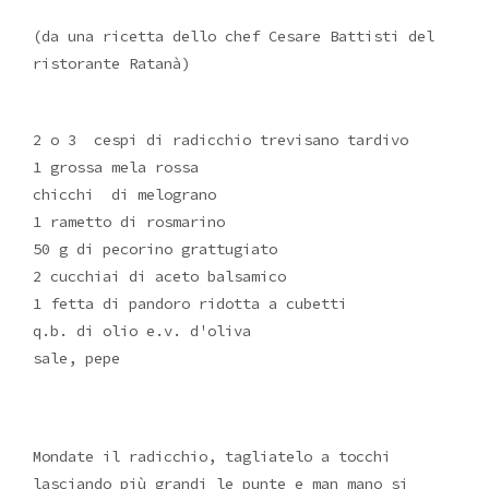
(da una ricetta dello chef Cesare Battisti del
ristorante Ratanà)
2 o 3 cespi di radicchio trevisano tardivo
1 grossa mela rossa
chicchi di melograno
1 rametto di rosmarino
50 g di pecorino grattugiato
2 cucchiai di aceto balsamico
1 fetta di pandoro ridotta a cubetti
q.b. di olio e.v. d'oliva
sale, pepe
Mondate il radicchio, tagliatelo a tocchi
lasciando più grandi le punte e man mano si