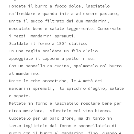
Fondete il burro a fuoco dolce, lasciatelo
raffreddare e quando inizia ad essere pastoso,
unite il succo filtrato dei due mandarini,
mescolate bene e salate leggermente. Conservate
i mezzi mandarini spremuti.
Scaldate il forno a 180° statico.
In una teglia scaldate un filo d'olio,
appoggiate il cappone a petto in su.
Con un pennello da cucina, spalmatelo col burro
al mandarino.
Unite le erbe aromatiche, le 4 metà dei
mandarini spremuti, lo spicchio d'aglio, salate
e pepate.
Mettete in forno e lasciatelo rosolare bene per
circa mezz'ora, sfumatelo col vino bianco.
Cuocetelo per un paio d'ore, ma di tanto in
tanto toglietelo dal forno e spennellatelo di
nuovo con il burro al mandarino, fino quando è