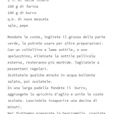
1 l. di latte intero
100 g di farina
100 g di burro
q.b. di noce moscata
sale, pepe
Mondate le coste, togliete il grosso della parte
verde, la potrete usare per altre preparazioni.
Con un coltellino a lama sottile, o uno
spelucchino, eliminate la sottile pellicola
esterna, resteranno più morbide. Tagliatele a
pezzettoni regolari.
Scottatele qualche minuto in acqua bollente
salata, poi scolatele.
In una larga padella fondete il burro,
aggiungete lo spicchio d'aglio e unite le coste
scolate. Lasciatele insaporire una decina di
minuti.
Nel frattempo preparate la besciamella, rosolate