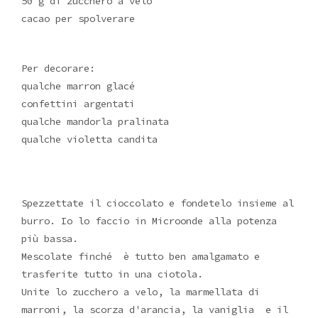
50 g di zucchero a velo
cacao per spolverare
Per decorare:
qualche marron glacé
confettini argentati
qualche mandorla pralinata
qualche violetta candita
Spezzettate il cioccolato e fondetelo insieme al
burro. Io lo faccio in Microonde alla potenza
più bassa.
Mescolate finché è tutto ben amalgamato e
trasferite tutto in una ciotola.
Unite lo zucchero a velo, la marmellata di
marroni, la scorza d'arancia, la vaniglia e il