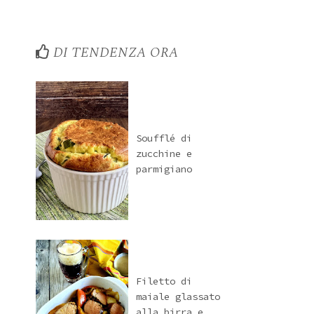
DI TENDENZA ORA
Soufflé di
zucchine e
parmigiano
Filetto di
maiale glassato
alla birra e