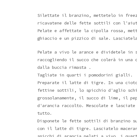
Silettate il branzino, mettetelo in free
ricavatene delle fette sottili con l'aiu
Pelate e affettate la cipolla rossa, met
ghiaccio e un pizzico di sale. Lasciatel
Pelate a vivo le arance e dividetele in 
raccogliendo il succo che colerà in una 
dalla buccia rimasta .
Tagliate in quarti i pomodorini gialli.
Preparate il latte di tigre. In una ciot
fettine sottili, lo spicchio d'aglio sch
grossolanamente, il succo di lime, il pe
d'arancia raccolto. Mescolate e lasciate
tutto.
Disponete le fette sottili di branzino s
con il latte di tigre. Lasciatelo macera
spicchi di arancia pelati a vivo, i quar