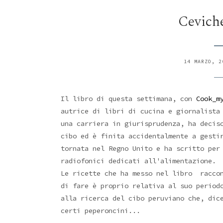
Ceviche
14 MARZO, 2
Il libro di questa settimana, con
Cook_m
autrice di libri di cucina e giornalista
una carriera in giurisprudenza, ha decis
cibo ed è finita accidentalmente a gesti
tornata nel Regno Unito e ha scritto per
radiofonici dedicati all'alimentazione.
Le ricette che ha messo nel libro raccon
di fare è proprio relativa al suo period
alla ricerca del cibo peruviano che, dic
certi peperoncini...