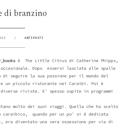
 di branzino
023
/
ANTIPASTI
y_books
è The Little Citrus di Catherine Phipps,
 occasionale. Dopo essersi lasciata alle spalle
o di seguire la sua passione per il mondo del
re un piccolo ristorante nei Caraibi. Poi è
 diverse riviste. E' spesso ospite in programmi
tano molto dei suoi viaggi. Quella che ho scelto
o caraibico, quando per un po' si è dedicata
e, era diventato una vera ossessione per via di