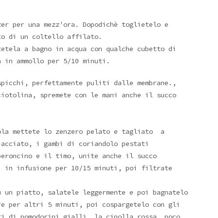
zer per una mezz'ora. Dopodichè toglietelo e
to di un coltello affilato.
tetela a bagno in acqua con qualche cubetto di
a in ammollo per 5/10 minuti.
spicchi, perfettamente puliti dalle membrane.,
ciotolina, spremete con le mani anche il succo
ola mettete lo zenzero pelato e tagliato a
iacciato, i gambi di coriandolo pestati
peroncino e il timo, unite anche il succo
 in infusione per 10/15 minuti, poi filtrate
u un piatto, salatele leggermente e poi bagnatelo
re per altri 5 minuti, poi cospargetelo con gli
ti di pomodorini gialli, la cipolla rossa, poco