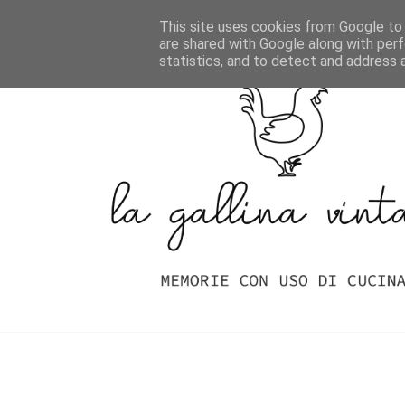
Home
Indice Delle Ricette
This site uses cookies from Google to d
are shared with Google along with perf
statistics, and to detect and address 