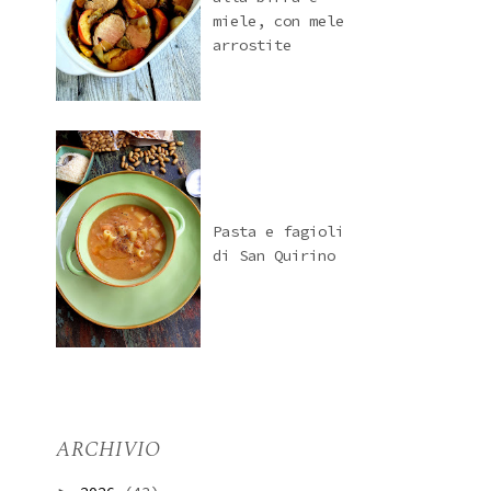
miele, con mele
arrostite
Pasta e fagioli
di San Quirino
ARCHIVIO