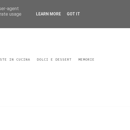
user-agent
erate usage
LEARN MORE
GOT IT
STE IN CUCINA
DOLCI E DESSERT
MEMORIE