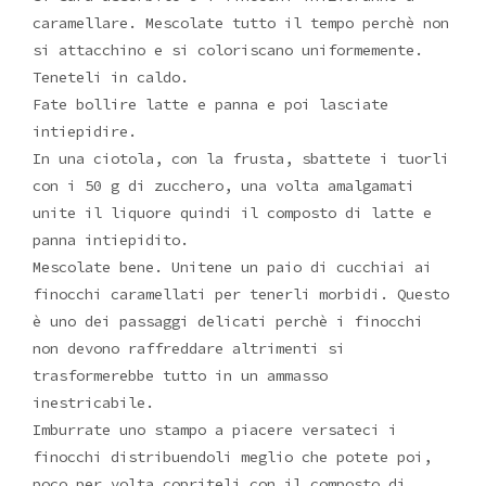
caramellare. Mescolate tutto il tempo perchè non
si attacchino e si coloriscano uniformemente.
Teneteli in caldo.
Fate bollire latte e panna e poi lasciate
intiepidire.
In una ciotola, con la frusta, sbattete i tuorli
con i 50 g di zucchero, una volta amalgamati
unite il liquore quindi il composto di latte e
panna intiepidito.
Mescolate bene. Unitene un paio di cucchiai ai
finocchi caramellati per tenerli morbidi. Questo
è uno dei passaggi delicati perchè i finocchi
non devono raffreddare altrimenti si
trasformerebbe tutto in un ammasso
inestricabile.
Imburrate uno stampo a piacere versateci i
finocchi distribuendoli meglio che potete poi,
poco per volta copriteli con il composto di