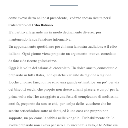
come avevo detto nel post precedente, vedrete spesso ricette per il
Calendario del Cibo Italiano.
E' ripartito alla grande ma in modo decisamente diverso, pur
mantenendo la sua funzione informativa.
Un appuntamento quotidiano per chi ama la nostra tradizione e il cibo
italiano. Ogni giorno viene proposto un argomento nuovo, corredato
da foto e da ricette golosissime.
Oggi è la volta del salame di cioccolato. Un dolce amato, conosciuto e
preparato in tutta Italia, con qualche variante da regione a regione.
Io, che ci posso fare, non ne sono una grande estimatrice un po' per via
dei biscotti secchi che proprio non riesco a farmi piacere, e un po' per la
prima volta che l'ho assaggiato a una festa di compleanno di moltissimi
anni fa, preparato da non so chi, per colpa dello zucchero che ho
sentito scricchiolare sotto ai denti, ed è una cosa che proprio non
sopporto, un po' come la sabbia nelle vongole. Probabilmente chi lo
aveva preparato non aveva pensato allo zucchero a velo, e lo Zefiro era