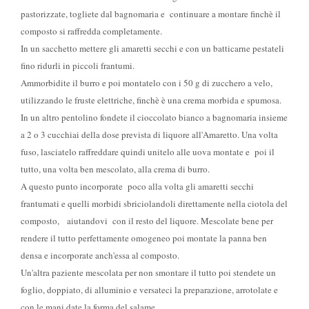
pastorizzate, togliete dal bagnomaria e continuare a montare finchè il
composto si raffredda completamente.
In un sacchetto mettere gli amaretti secchi e con un batticarne pestateli
fino ridurli in piccoli frantumi.
Ammorbidite il burro e poi montatelo con i 50 g di zucchero a velo,
utilizzando le fruste elettriche, finchè è una crema morbida e spumosa.
In un altro pentolino fondete il cioccolato bianco a bagnomaria insieme
a 2 o 3 cucchiai della dose prevista di liquore all'Amaretto. Una volta
fuso, lasciatelo raffreddare quindi unitelo alle uova montate e poi il
tutto, una volta ben mescolato, alla crema di burro.
A questo punto incorporate poco alla volta gli amaretti secchi
frantumati e quelli morbidi sbriciolandoli direttamente nella ciotola del
composto, aiutandovi con il resto del liquore. Mescolate bene per
rendere il tutto perfettamente omogeneo poi montate la panna ben
densa e incorporate anch'essa al composto.
Un'altra paziente mescolata per non smontare il tutto poi stendete un
foglio, doppiato, di alluminio e versateci la preparazione, arrotolate e
con le mani date la forma del salame.