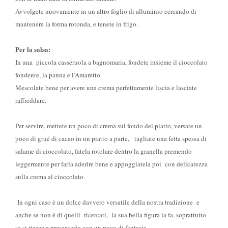
Avvolgete nuovamente in un altro foglio di alluminio cercando di
mantenere la forma rotonda, e tenete in frigo.
Per la salsa:
In una piccola casseruola a bagnomaria, fondete insieme il cioccolato
fondente, la panna e l'Amaretto.
Mescolate bene per avere una crema perfettamente liscia e lasciate
raffreddare.
Per servire, mettete un poco di crema sul fondo del piatto, versate un
poco di grué di cacao in un piatto a parte, tagliate una fetta spessa di
salame di cioccolato, fatela rotolare dentro la granella premendo
leggermente per farla aderire bene e appoggiatela poi con delicatezza
sulla crema al cioccolato.
In ogni caso è un dolce davvero versatile della nostra tradizione e
anche se non è di quelli ricercati, la sua bella figura la fa, soprattutto
se si riesce a presentarlo con un poco di fantasia..