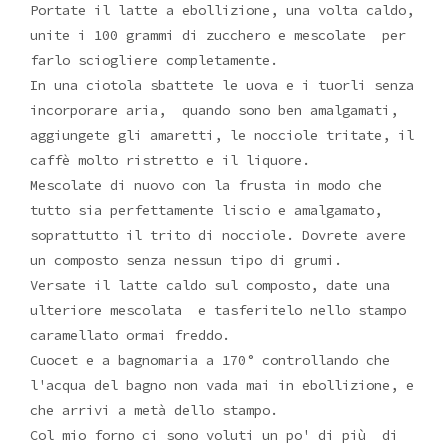
Portate il latte a ebollizione, una volta caldo,
unite i 100 grammi di zucchero e mescolate per
farlo sciogliere completamente.
In una ciotola sbattete le uova e i tuorli senza
incorporare aria, quando sono ben amalgamati,
aggiungete gli amaretti, le nocciole tritate, il
caffè molto ristretto e il liquore.
Mescolate di nuovo con la frusta in modo che
tutto sia perfettamente liscio e amalgamato,
soprattutto il trito di nocciole. Dovrete avere
un composto senza nessun tipo di grumi.
Versate il latte caldo sul composto, date una
ulteriore mescolata e tasferitelo nello stampo
caramellato ormai freddo.
Cuocet e a bagnomaria a 170° controllando che
l'acqua del bagno non vada mai in ebollizione, e
che arrivi a metà dello stampo.
Col mio forno ci sono voluti un po' di più di