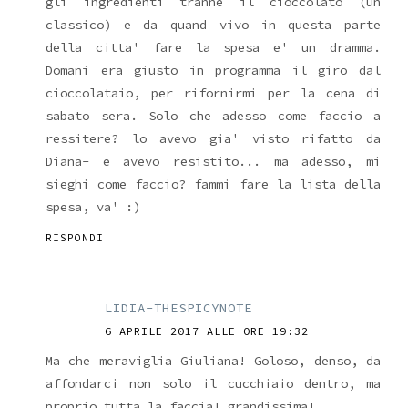
gli ingredienti tranne il cioccolato (un
classico) e da quand vivo in questa parte
della citta' fare la spesa e' un dramma.
Domani era giusto in programma il giro dal
cioccolataio, per rifornirmi per la cena di
sabato sera. Solo che adesso come faccio a
ressitere? lo avevo gia' visto rifatto da
Diana- e avevo resistito... ma adesso, mi
sieghi come faccio? fammi fare la lista della
spesa, va' :)
RISPONDI
LIDIA-THESPICYNOTE
6 APRILE 2017 ALLE ORE 19:32
Ma che meraviglia Giuliana! Goloso, denso, da
affondarci non solo il cucchiaio dentro, ma
proprio tutta la faccia! grandissima!