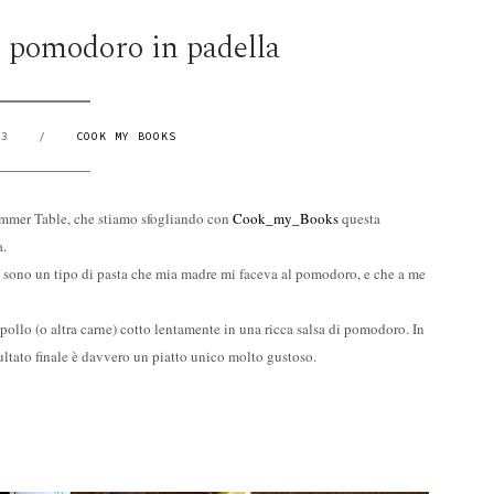
al pomodoro in padella
23
/
COOK MY BOOKS
ummer Table, che stiamo sfogliando con
Cook_my_Books
questa
a.
o, sono un tipo di pasta che mia madre mi faceva al pomodoro, e che a me
pollo (o altra carne) cotto lentamente in una ricca salsa di pomodoro. In
sultato finale è davvero un piatto unico molto gustoso.