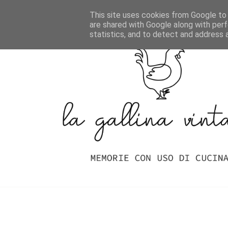
Home
Indice Delle Ricette
This site uses cookies from Google to d
are shared with Google along with perf
statistics, and to detect and address 