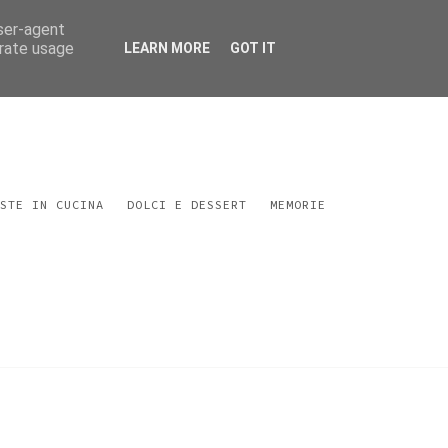
user-agent
erate usage
LEARN MORE
GOT IT
STE IN CUCINA
DOLCI E DESSERT
MEMORIE