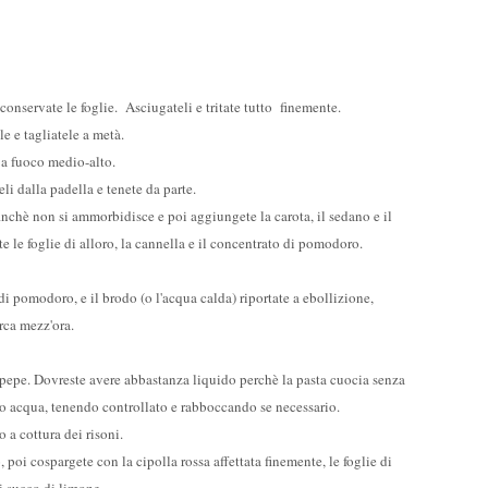
onservate le foglie. Asciugateli e tritate tutto finemente.
e e tagliatele a metà.
, a fuoco medio-alto.
teli dalla padella e tenete da parte.
e finchè non si ammorbidisce e poi aggiungete la carota, il sedano e il
te le foglie di alloro, la cannella e il concentrato di pomodoro.
 di pomodoro, e il brodo (o l'acqua calda) riportate a ebollizione,
irca mezz'ora.
i pepe. Dovreste avere abbastanza liquido perchè la pasta cuocia senza
 o acqua, tenendo controllato e rabboccando se necessario.
o a cottura dei risoni.
 poi cospargete con la cipolla rossa affettata finemente, le foglie di