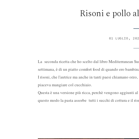
Risoni e pollo 
01 LUGLIO, 20
La seconda ricetta che ho scelto dal libro Mediterranean S
settimana, è di un piatto comfort food di quando ero bambin
I risoni, che l'autrice ma anche in tanti paesi chiamano orz
piaceva mangiare col cucchiaio.
Questa è una versione più ricca, perchè vengono aggiunti al 
questo modo la pasta assorbe tutti i succhi di cottura e il ri