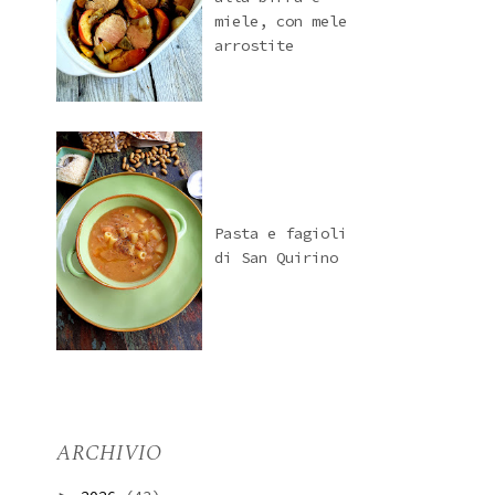
miele, con mele
arrostite
Pasta e fagioli
di San Quirino
ARCHIVIO