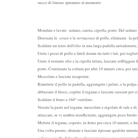
succo di limone spremuto al momento
Mondate e lavate sedano, carota, cipolla, porro. Del sedano c
Disossate le cosce o le sovracosce di pollo, eliminate la pell
Scaldate un terzo dell'olio in una larga padella antiaderente
Unite i pezzi di pollo e fateli dorare da tutti i lati, poi toglie
Unite il restante olio e la cipolla tritata, lasciate soffrigger
porro. Continuate la cottura per altri 10 minuti circa, poi uni
Mescolate e lasciate insaporire.
Rimettete il pollo in padella, aggiungete i pelati, o la polpa
abbassate il fuoco, coprite il tegame e lasciate cuocere per c
Scaldate il forno a 160° ventilato.
Versate la paste nel tegame, mescolate e regolate di sale e d
attaccare, se vi sembra insufficiente, aggiungete poco brodo
Mettete il tegame, coperto, in forno per circa 10 minuti, o fin
Una volta pronto, sfornate e lasciate riposare qualche minuto,