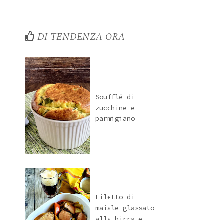
DI TENDENZA ORA
Soufflé di
zucchine e
parmigiano
Filetto di
maiale glassato
alla birra e