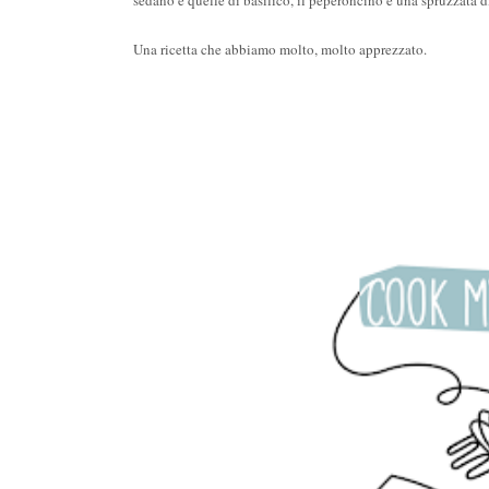
sedano e quelle di basilico, il peperoncino e una spruzzata d
Una ricetta che abbiamo molto, molto apprezzato.