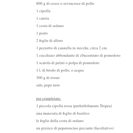
800 g di cosce o sovracosce di pollo
1 cipolla
1 carota
1 costa di sedano
1 porro
2 foglie di alloro
1 pezzetto di cannella in stecche, circa 2 cm.
1 cucchiaio abbondante di c0ncentrato di pomodoro
1 scatola di pelati o polpa di pomodoro
1 l. di brodo di pollo, o acqua
300 g di risoni
sale, pepe nero
per completare:
1 piccola cipolla rossa (preferibilmente Tropea)
una manciata di foglie di basilico
le foglie della costa di sedano
un pizzico di peperoncino piccante (facoltativo)