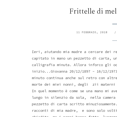
Frittelle di m
11 FEBBRAIO, 2018
Ieri, aiutando mia madre a cercare dei r
capitato in mano un pezzetto di carta, u
calligrafia minuta. Allora inforco gli o
inizio...Giovanna 20/12/1897 - 16/12/197
minuto continua anche sul retro con altr
morte dei miei nonni, degli zii materni 
In quel momento è come se una mano mi av
lungo in silenzio da sola, nella camera
pezzetto di carta scritto minuziosament
racconti di mia madre, e sono solo volti