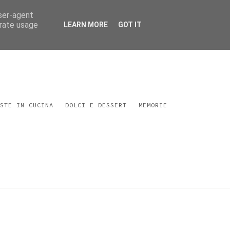
user-agent
erate usage
LEARN MORE
GOT IT
STE IN CUCINA
DOLCI E DESSERT
MEMORIE