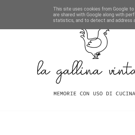
Home
Indice Delle Ricette
This site uses cookies from Google to d
are shared with Google along with perf
statistics, and to detect and address 