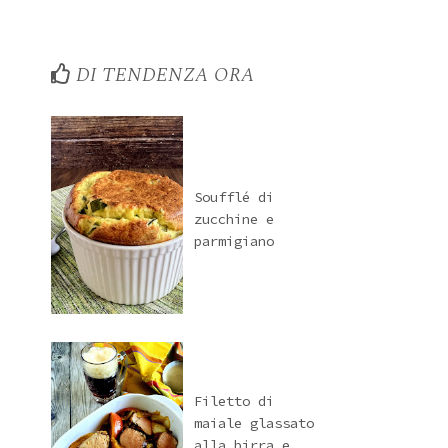
DI TENDENZA ORA
Soufflé di
zucchine e
parmigiano
Filetto di
maiale glassato
alla birra e