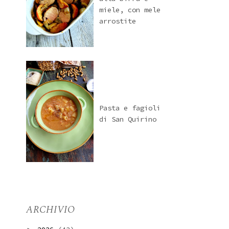
miele, con mele
arrostite
Pasta e fagioli
di San Quirino
ARCHIVIO