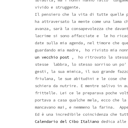
sbiadita, ma i nonni hanno fatto lungame
vivido e struggente.
Il pensiero che la vita di tutte quelle 
ha attraversato la mente come una lama c
avanza, sarà la consapevolezza che davan
lacrime si sono affacciate e le ho rica
date sulla mia agenda, nel timore che qu
guardando mia madre, ho rivisto mia n
un vecchio post
, ho ritrovato la stessa
stesse labbra, lo stesso sorriso un po' 
gesti, la sua mimica, il suo grande fazz
friulana, le sue abitudini e le cose ch
schiera da nutrire. E mentre salivo in a
frittelle. Lei ce le preparava poche vol
portava a casa qualche mela, ecco che la
mancavano mai, e nemmeno la farina. Appe
Ed è una incredibile coincidenza che tut
Calendario del Cibo Italiano
dedica alle 