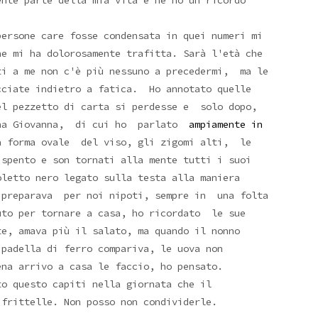
nte parte della mia vita e ne ho un ricordo
persone care fosse condensata in quei numeri mi
he mi ha dolorosamente trafitta. Sarà l'età che
ti a me non c'è più nessuno a precedermi, ma le
cciate indietro a fatica. Ho annotato quelle
el pezzetto di carta si perdesse e solo dopo,
onna Giovanna, di cui ho parlato
ampiamente in
 forma ovale del viso, gli zigomi alti, le
spento e son tornati alla mente tutti i suoi
oletto nero legato sulla testa alla maniera
e preparava per noi nipoti, sempre in una folta
uto per tornare a casa, ho ricordato le sue
te, amava più il salato, ma quando il nonno
 padella di ferro compariva, le uova non
na arrivo a casa le faccio, ho pensato.
to questo capiti nella giornata che il
frittelle. Non posso non condividerle.