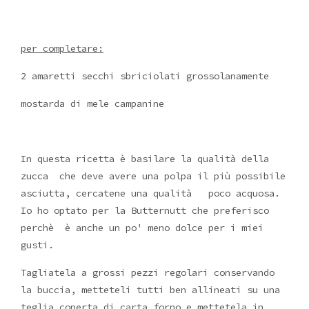
per completare:
2 amaretti secchi sbriciolati grossolanamente
mostarda di mele campanine
In questa ricetta è basilare la qualità della
zucca che deve avere una polpa il più possibile
asciutta, cercatene una qualità poco acquosa.
Io ho optato per la Butternutt che preferisco
perchè è anche un po' meno dolce per i miei
gusti.
Tagliatela a grossi pezzi regolari conservando
la buccia, metteteli tutti ben allineati su una
teglia coperta di carta forno e mettetela in