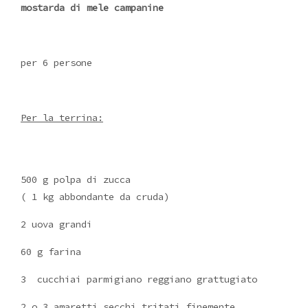
mostarda di mele campanine
per 6 persone
Per la terrina:
500 g polpa di zucca
( 1 kg abbondante da cruda)
2 uova grandi
60 g farina
3 cucchiai parmigiano reggiano grattugiato
2 o 3 amaretti secchi tritati finemente