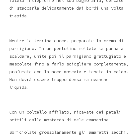
fatela intiepidire nel suo bagnomaria, cercate
di staccarla delicatamente dai bordi una volta
tiepida.
Mentre la terrina cuoce, preparate la crema di
parmigiano. In un pentolino mettete la panna a
scaldare, unite poi il parmigiano grattugiato e
mescolate fino a farlo sciogliere completamente,
profumate con la noce moscata e tenete in caldo.
Non dovrà essere troppo densa ma neanche
liquida.
Con un coltello affilato, ricavate dei petali
sottili dalla mostarda di mele campanine.
Sbriciolate grossolanamente gli amaretti secchi.