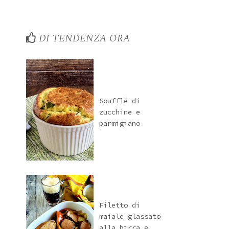
DI TENDENZA ORA
Soufflé di
zucchine e
parmigiano
Filetto di
maiale glassato
alla birra e