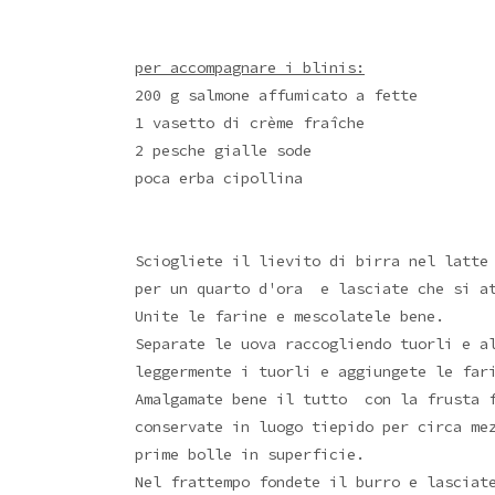
per accompagnare i blinis:
200 g salmone affumicato a fette
1 vasetto di
crème fraîche
2 pesche gialle sode
poca erba cipollina
Sciogliete il lievito di birra nel latte
per un quarto d'ora e lasciate che si a
Unite le farine e mescolatele bene.
Separate le uova raccogliendo tuorli e a
leggermente i tuorli e aggiungete le far
Amalgamate bene il tutto con la frusta f
conservate in luogo tiepido per circa me
prime bolle in superficie.
Nel frattempo fondete il burro e lasciat