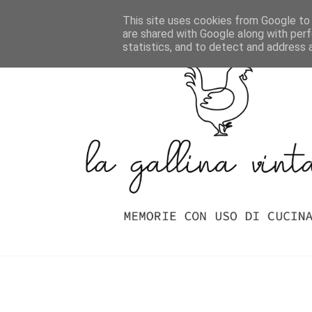
Home
Indice Delle Ricette
This site uses cookies from Google to d
are shared with Google along with perf
statistics, and to detect and address 