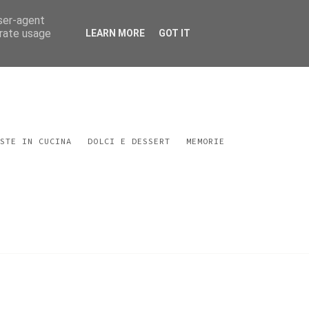
user-agent
erate usage
LEARN MORE
GOT IT
STE IN CUCINA
DOLCI E DESSERT
MEMORIE