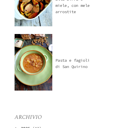
miele, con mele
arrostite
Pasta e fagioli
di San Quirino
ARCHIVIO