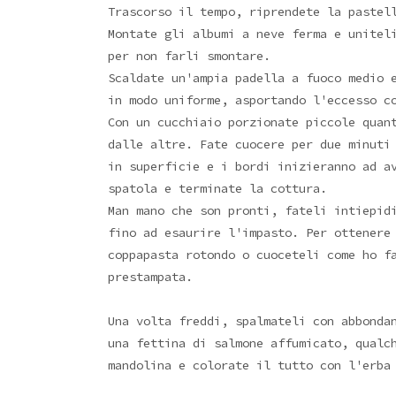
Trascorso il tempo, riprendete la pastel
Montate gli albumi a neve ferma e unitel
per non farli smontare.
Scaldate un'ampia padella a fuoco medio 
in modo uniforme, asportando l'eccesso c
Con un cucchiaio porzionate piccole quan
dalle altre. Fate cuocere per due minuti
in superficie e i bordi inizieranno ad a
spatola e terminate la cottura.
Man mano che son pronti, fateli intiepid
fino ad esaurire l'impasto. Per ottenere
coppapasta rotondo o cuoceteli come ho 
prestampata.
Una volta freddi, spalmateli con abbonda
una fettina di salmone affumicato, qualc
mandolina e colorate il tutto con l'erba