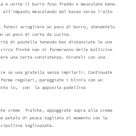
la e unite il burro fuso freddo e mescolate bene.
i all'impasto mescolando dal basso verso l'alto
e fatevi sciogliere un poco di burro, stendetelo
on un poco di carta da cucina.
tità di pastella tenendo ben distanziate le une
 circa finchè non si formeranno delle bollicine
vere una certa consistenza. Girateli con una
ire su una gratella senza impilarli. Continuate
 forme regolari, pareggiate i blinis con un
fatto io, con la apposita padellina
nte crème fraîche, appoggiate sopra alla crema
he petalo di pesca tagliato al momento con la
 cipollina tagliuzzata.