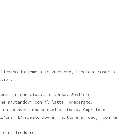
 tiepido insieme allo zucchero, tenetelo coperto
ttivi.
lbumi in due ciotole diverse. Sbattete
ine aiutandovi con il latte preparato.
ino ad avere una pastella liscia. Coprite e
zz'ora. L'impasto dovrà risultare arioso, con le
elo raffreddare.