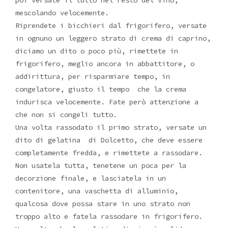
poi versate il tutto nel resto del vino,
mescolando velocemente.
Riprendete i bicchieri dal frigorifero, versate
in ognuno un leggero strato di crema di caprino,
diciamo un dito o poco più, rimettete in
frigorifero, meglio ancora in abbattitore, o
addirittura, per risparmiare tempo, in
congelatore, giusto il tempo che la crema
indurisca velocemente. Fate però attenzione a
che non si congeli tutto.
Una volta rassodato il primo strato, versate un
dito di gelatina di Dolcetto, che deve essere
completamente fredda, e rimettete a rassodare.
Non usatela tutta, tenetene un poca per la
decorzione finale, e lasciatela in un
contenitore, una vaschetta di alluminio,
qualcosa dove possa stare in uno strato non
troppo alto e fatela rassodare in frigorifero.