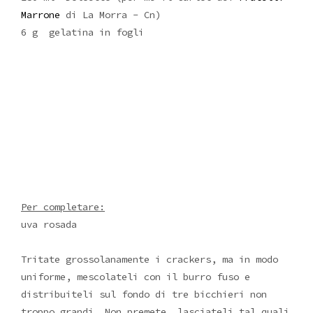
Marrone
di La Morra - Cn)
6 g gelatina in fogli
Per completare:
uva rosada
Tritate grossolanamente i crackers, ma in modo
uniforme, mescolateli con il burro fuso e
distribuiteli sul fondo di tre bicchieri non
troppo grandi. Non premete, lasciateli tal quali