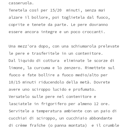
casseruola.
Tenetela così per 15/20 minuti, senza mai
alzare il bollore, poi toglietela dal fuoco,
coprite e tenete da parte. Le pere dovranno
essere ancora integre e un poco croccanti.
Una mezz'ora dopo, con una schiumarola prelevate
le pere e trasferitele in un contenitore.
Dal liquido di cottura eliminate le scorze di
limone, la curcuma e lo zenzero. Rimettete sul
fuoco e fate bollire a fuoco medio/alto per
10/15 minuti riducendolo della metà. Dovrete
avere uno sciroppo lucido e profumato.
Versatelo sulle pere nel contenitore e
lasciatele in frigorifero per almeno 12 ore.
Servitele a temperatura ambiente con un paio di
cucchiai di sciroppo, un cucchiaio abbondante
di crème fraîche (o panna montata) e il crumble