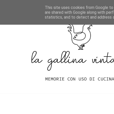
Home
Indice Delle Ricette
This site uses cookies from Google to d
are shared with Google along with perf
statistics, and to detect and address 