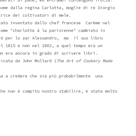
oderati di pane, ed entrambi contengono frutta.
nome dalla regina Carlotta, moglie di re Giorgio
trice dei coltivatori di mele.
stato inventato dallo chef francese
Carême nel
ome "charlotte à la parisienne" cambiato in
orò per lo zar Alessandro, ma il suo libro
l 1815 e non nel 1802, a quel tempo era un
on era ancora in grado di scrivere libri.
icata da John Mollard (
The Art of Cookery Made
a a credere che sia più probabilmente una
che non è compito nostro stabilire, è stata molto