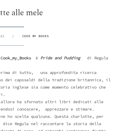
tte alle mele
022
/
COOK MY BOOKS
a
Cook_my_Books
è
Pride and Pudding
di
Regula
rima di tutto, una approfondita ricerca
no dei caposaldi della tradizione britannica, il
oria inglese sia come momento celebrativo che
ri.
allora ha sfornato altri libri dedicati alle
cendosi conoscere, apprezzare e stimare.
 ne ho scelta qualcuna. Questa charlotte, per
, dice Regula nel raccontare la storia della