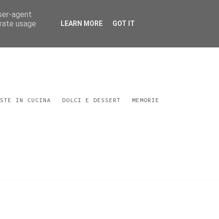
user-agent
erate usage
LEARN MORE
GOT IT
STE IN CUCINA
DOLCI E DESSERT
MEMORIE