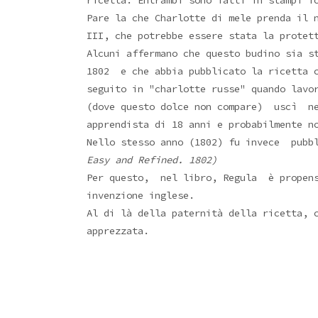
ricetta. Entrambi sono fatti in stampi f
Pare la che Charlotte di mele prenda il 
III, che potrebbe essere stata la protet
Alcuni affermano che questo budino sia 
1802 e che abbia pubblicato la ricetta c
seguito in "charlotte russe" quando lav
(dove questo dolce non compare) uscì ne
apprendista di 18 anni e probabilmente n
Nello stesso anno (1802) fu invece pubbl
Easy and Refined. 1802)
Per questo,
nel libro, Regula è propens
invenzione inglese.
Al di là della paternità della ricetta, 
apprezzata.