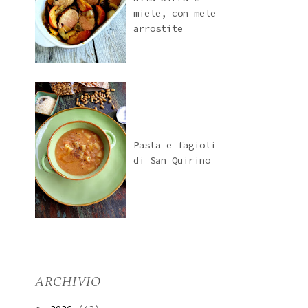
miele, con mele
arrostite
Pasta e fagioli
di San Quirino
ARCHIVIO