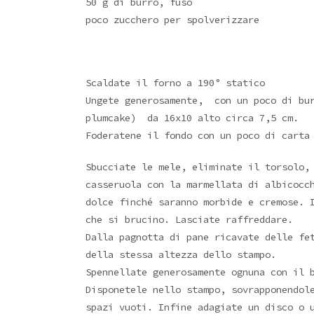
50 g di burro, fuso
poco zucchero per spolverizzare
Scaldate il forno a 190° statico
Ungete generosamente, con un poco di bur
plumcake) da 16x10 alto circa 7,5 cm.
Foderatene il fondo con un poco di carta
Sbucciate le mele, eliminate il torsolo,
casseruola con la marmellata di albicocc
dolce finché saranno morbide e cremose. 
che si brucino. Lasciate raffreddare.
Dalla pagnotta di pane ricavate delle f
della stessa altezza dello stampo.
Spennellate generosamente ognuna con il 
Disponetele nello stampo, sovrapponendol
spazi vuoti. Infine adagiate un disco o 