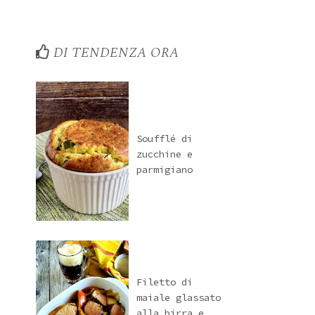
DI TENDENZA ORA
Soufflé di
zucchine e
parmigiano
Filetto di
maiale glassato
alla birra e