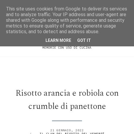
This site uses cookies from Google to deliver its services
and to analyze traffic. Your IP address and user-agent are
shared with Google along with performance and security
metrics to ensure quality of service, generate usage
statistics, and to detect and address abuse.
LEARN MORE
GOT IT
Risotto arancia e robiola con
crumble di panettone
21 GENNAIO, 2022
/
IL CLAN DEL RISOTTO DEL VENERDÌ