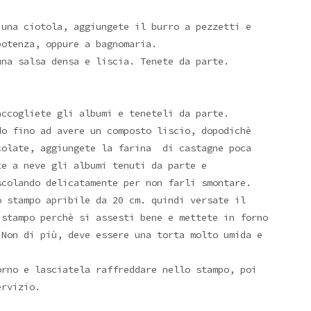
 una ciotola, aggiungete il burro a pezzetti e
potenza, oppure a bagnomaria.
una salsa densa e liscia. Tenete da parte.
accogliete gli albumi e teneteli da parte.
do fino ad avere un composto liscio, dopodichè
colate, aggiungete la farina di castagne poca
te a neve gli albumi tenuti da parte e
scolando delicatamente per non farli smontare.
o stampo apribile da 20 cm. quindi versate il
 stampo perchè si assesti bene e mettete in forno
 Non di più, deve essere una torta molto umida e
orno e lasciatela raffreddare nello stampo, poi
ervizio.