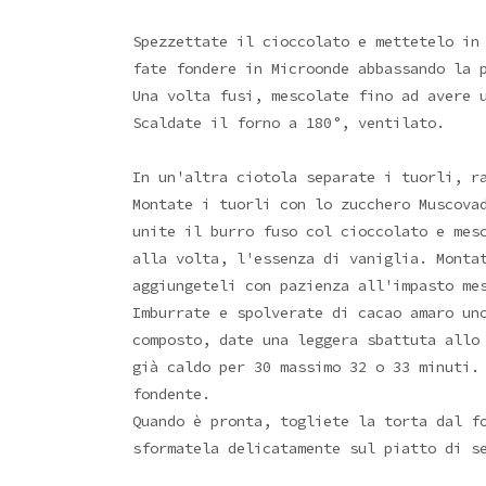
Spezzettate il cioccolato e mettetelo in
fate fondere in Microonde abbassando la 
Una volta fusi, mescolate fino ad avere 
Scaldate il forno a 180°, ventilato.
In un'altra ciotola separate i tuorli, r
Montate i tuorli con lo zucchero Muscova
unite il burro fuso col cioccolato e mes
alla volta, l'essenza di vaniglia. Monta
aggiungeteli con pazienza all'impasto me
Imburrate e spolverate di cacao amaro un
composto, date una leggera sbattuta allo
già caldo per 30 massimo 32 o 33 minuti.
fondente.
Quando è pronta, togliete la torta dal f
sformatela delicatamente sul piatto di s