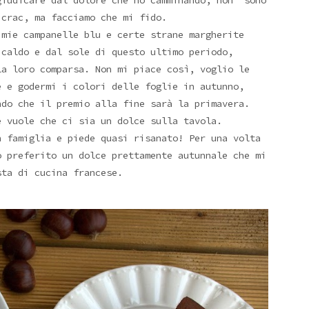
giudicare dal dolore che ho camminando, non sono
crac, ma facciamo che mi fido.
mie campanelle blu e certe strane margherite
caldo e dal sole di questo ultimo periodo,
la loro comparsa. Non mi piace così, voglio le
e e godermi i colori delle foglie in autunno,
do che il premio alla fine sarà la primavera.
e vuole che ci sia un dolce sulla tavola.
n famiglia e piede quasi risanato! Per una volta
o preferito un dolce prettamente autunnale che mi
ta di cucina francese.