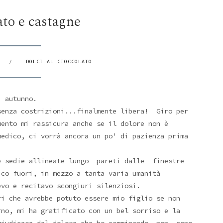
ato e castagne
/
DOLCI AL CIOCCOLATO
i autunno.
senza costrizioni...finalmente libera! Giro per
mento mi rassicura anche se il dolore non è
medico, ci vorrà ancora un po' di pazienza prima
le sedie allineate lungo pareti dalle finestre
co fuori, in mezzo a tanta varia umanità
vo e recitavo scongiuri silenziosi.
ri che avrebbe potuto essere mio figlio se non
rno, mi ha gratificato con un bel sorriso e la