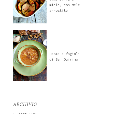
miele, con mele
arrostite
Pasta e fagioli
di San Quirino
ARCHIVIO