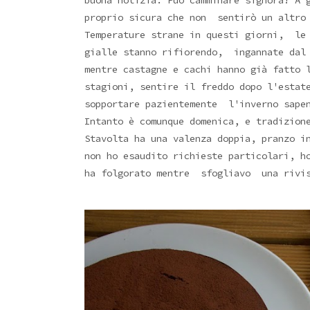
buona notizia. Può camminare signora! A 
proprio sicura che non sentirò un altro 
Temperature strane in questi giorni, le 
gialle stanno rifiorendo, ingannate dal 
mentre castagne e cachi hanno già fatto 
stagioni, sentire il freddo dopo l'estat
sopportare pazientemente l'inverno sapen
Intanto è comunque domenica, e tradizion
Stavolta ha una valenza doppia, pranzo i
non ho esaudito richieste particolari, h
ha folgorato mentre sfogliavo una rivis