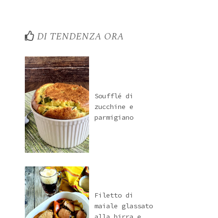
DI TENDENZA ORA
Soufflé di
zucchine e
parmigiano
Filetto di
maiale glassato
alla birra e