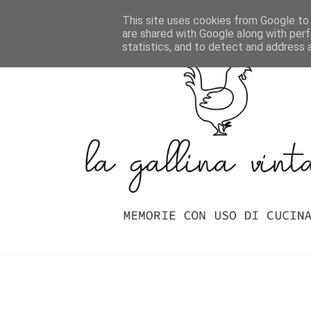
Home
Indice Delle Ricette
This site uses cookies from Google to d
are shared with Google along with perf
statistics, and to detect and address 