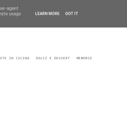
user-agent
erate usage
LEARN MORE
GOT IT
STE IN CUCINA
DOLCI E DESSERT
MEMORIE