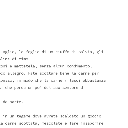
, aglio, le foglie di un ciuffo di salvia, gli
oline di timo.
toni e mettetela,
senza alcun condimento,
co allegro. Fate scottare bene la carne per
spesso, in modo che la carne rilasci abbastanza
sì che perda un po' del suo sentore di
e da parte.
n in un tegame dove avrete scaldato un goccio
la carne scottata, mescolate e fare insaporire