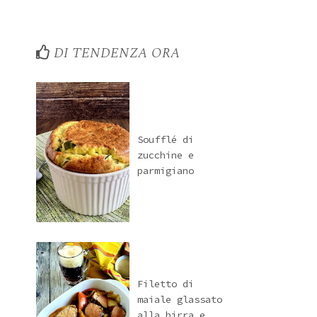
DI TENDENZA ORA
Soufflé di
zucchine e
parmigiano
Filetto di
maiale glassato
alla birra e