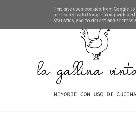
Home
Indice Delle Ricette
This site uses cookies from Google to d
are shared with Google along with perf
statistics, and to detect and address 