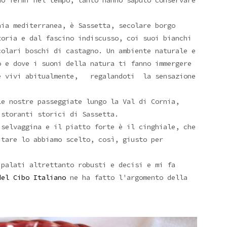
no fermi nel tempo, tanto hanno saputo conservare
hia mediterranea, è Sassetta, secolare borgo
toria e dal fascino indiscusso, coi suoi bianchi
colari boschi di castagno. Un ambiente naturale e
 e dove i suoni della natura ti fanno immergere
he vivi abitualmente, regalandoti la sensazione
le nostre passeggiate lungo la Val di Cornia,
storanti storici di Sassetta.
selvaggina e il piatto forte è il cinghiale, che
itare lo abbiamo scelto, così, giusto per
 palati altrettanto robusti e decisi e mi fa
del Cibo Italiano
ne ha fatto l'argomento della