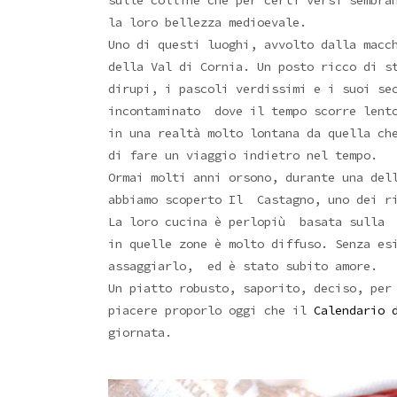
sulle colline che per certi versi sembra
la loro bellezza medioevale.
Uno di questi luoghi, avvolto dalla macc
della Val di Cornia. Un posto ricco di s
dirupi, i pascoli verdissimi e i suoi se
incontaminato dove il tempo scorre lento
in una realtà molto lontana da quella c
di fare un viaggio indietro nel tempo.
Ormai molti anni orsono, durante una del
abbiamo scoperto Il Castagno, uno dei ri
La loro cucina è perlopiù basata sulla 
in quelle zone è molto diffuso. Senza es
assaggiarlo, ed è stato subito amore.
Un piatto robusto, saporito, deciso, per
piacere proporlo oggi che il
Calendario 
giornata.