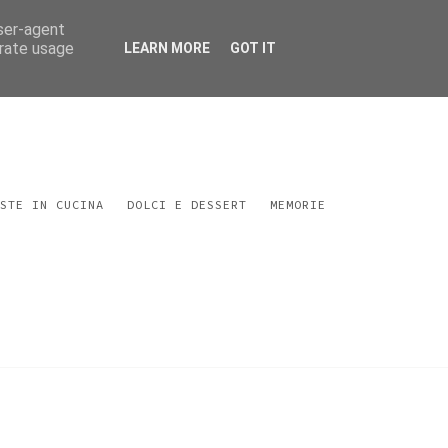
user-agent
erate usage
LEARN MORE
GOT IT
STE IN CUCINA
DOLCI E DESSERT
MEMORIE