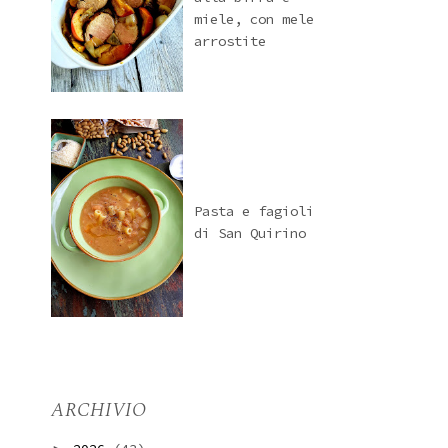
miele, con mele
arrostite
Pasta e fagioli
di San Quirino
ARCHIVIO