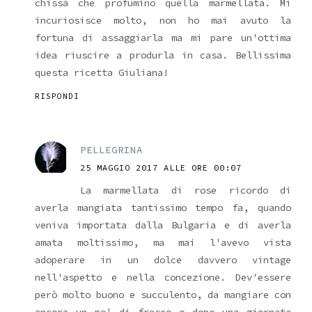
chissà che profumino quella marmellata. Mi
incuriosisce molto, non ho mai avuto la
fortuna di assaggiarla ma mi pare un'ottima
idea riuscire a produrla in casa. Bellissima
questa ricetta Giuliana!
RISPONDI
PELLEGRINA
25 MAGGIO 2017 ALLE ORE 00:07
La marmellata di rose ricordo di
averla mangiata tantissimo tempo fa, quando
veniva importata dalla Bulgaria e di averla
amata moltissimo, ma mai l'avevo vista
adoperare in un dolce davvero vintage
nell'aspetto e nella concezione. Dev'essere
però molto buono e succulento, da mangiare con
ancora un po' di fresco o dopo una giornata