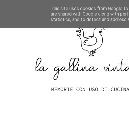
Home
Indice Delle Ricette
This site uses cookies from Google to d
are shared with Google along with perf
statistics, and to detect and address 