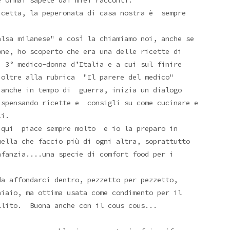
e ormai sapete dai miei racconti.
icetta, la peperonata di casa nostra è sempre
alsa milanese" e così la chiamiamo noi, anche se
one, ho scoperto che era una delle ricette di
, 3° medico-donna d’Italia e a cui sul finire
e oltre alla rubrica "Il parere del medico"
anche in tempo di guerra, inizia un dialogo
ispensando ricette e consigli su come cucinare e
li.
 qui piace sempre molto e io la preparo in
uella che faccio più di ogni altra, soprattutto
nfanzia....una specie di comfort food per i
da affondarci dentro, pezzetto per pezzetto,
hiaio, ma ottima usata come condimento per il
llito. Buona anche con il cous cous...