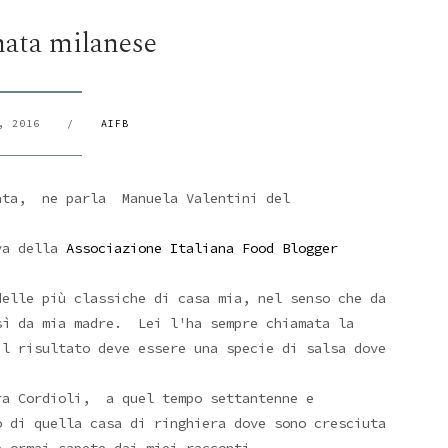
ata milanese
, 2016
/
AIFB
nata, ne parla Manuela Valentini del
va della
Associazione Italiana Food Blogger
delle più classiche di casa mia, nel senso che da
sì da mia madre. Lei l'ha sempre chiamata la
il risultato deve essere una specie di salsa dove
ora Cordioli, a quel tempo settantenne e
 di quella casa di ringhiera dove sono cresciuta