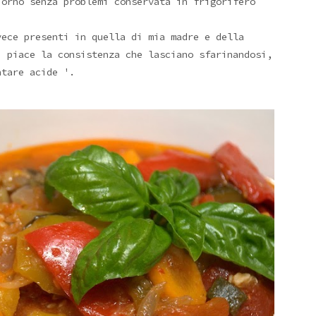
iorno senza problemi conservata in frigorifero
vece presenti in quella di mia madre e della
i piace la consistenza che lasciano sfarinandosi,
ntare acide '.