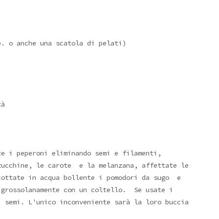
. o anche una scatola di pelati)
tà
te i peperoni eliminando semi e filamenti,
zucchine, le carote e la melanzana, affettate le
cottate in acqua bollente i pomodori da sugo e
 grossolanamente con un coltello. Se usate i
i semi. L'unico inconveniente sarà la loro buccia