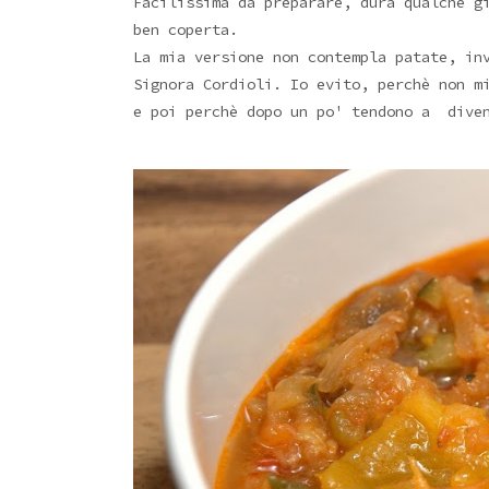
Facilissima da preparare, dura qualche g
ben coperta.
La mia versione non contempla patate, in
Signora Cordioli. Io evito, perchè non m
e poi perchè dopo un po' tendono a dive