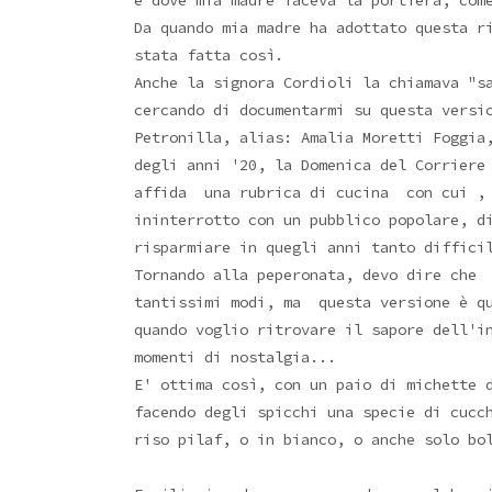
e dove mia madre faceva la portiera, com
Da quando mia madre ha adottato questa r
stata fatta così.
Anche la signora Cordioli la chiamava "s
cercando di documentarmi su questa versi
Petronilla, alias: Amalia Moretti Foggia
degli anni '20, la Domenica del Corrier
affida una rubrica di cucina con cui , 
ininterrotto con un pubblico popolare, d
risparmiare in quegli anni tanto diffici
Tornando alla peperonata, devo dire che
tantissimi modi, ma questa versione è q
quando voglio ritrovare il sapore dell'i
momenti di nostalgia...
E' ottima così, con un paio di michette 
facendo degli spicchi una specie di cucc
riso pilaf, o in bianco, o anche solo bo