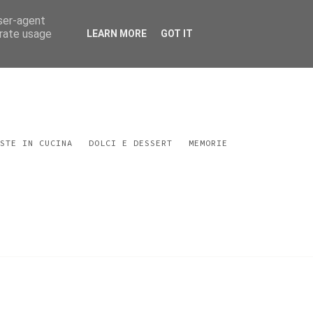
user-agent
erate usage
LEARN MORE
GOT IT
STE IN CUCINA
DOLCI E DESSERT
MEMORIE