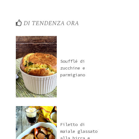
DI TENDENZA ORA
Soufflé di
zucchine e
parmigiano
Filetto di
maiale glassato
alla birra e