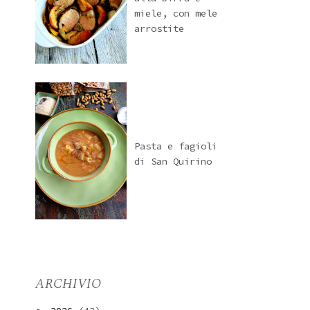
miele, con mele
arrostite
Pasta e fagioli
di San Quirino
ARCHIVIO