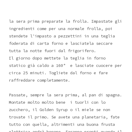
la sera prima preparate la frolla. Impastate gli
ingredienti come per una normale frolla, poi
stendete l'impasto a pezzettini in una teglia
foderata di carta forno e lasciatela seccare
tutta la notte fuori dal frigorifero.
Il giorno dopo mettete la teglia in forno
statico già caldo a 160° e lasciate cuocere per
circa 25 minuti. Togliete dal forno e fare
raffreddare completamente.
Passate, sempre la sera prima, al pan di spagna.
Montate molto molto bene i tuorli con lo
zucchero, il Golden Syrup o il miele se non
trovate il primo. Se avete una planetaria, fate
tutto con quella, altrimenti una buona frusta
elettrica andrà benone. Saranno pronti quando il