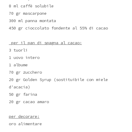
8 ml caffè solubile
70 gr mascarpone
300 ml panna montata
450 gr cioccolato fondente al 55% di cacao
per il pan di spagna al cacao:
3 tuorli
1 uovo intero
1 albume
70 gr zucchero
20 gr Golden Syrup (sostituibile con miele
d'acacia)
50 gr farina
20 gr cacao amaro
per decorare:
oro alimentare