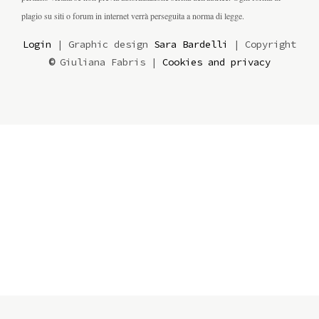
plagio su siti o forum in internet verrà perseguita a norma di legge.
Login
| Graphic design
Sara Bardelli
| Copyright
©
Giuliana Fabris |
Cookies and privacy