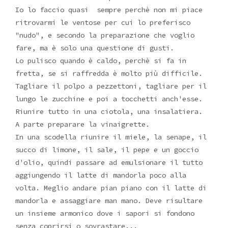
Io lo faccio quasi sempre perchè non mi piace
ritrovarmi le ventose per cui lo preferisco
"nudo", e secondo la preparazione che voglio
fare, ma è solo una questione di gusti.
Lo pulisco quando è caldo, perchè si fa in
fretta, se si raffredda è molto più difficile.
Tagliare il polpo a pezzettoni, tagliare per il
lungo le zucchine e poi a tocchetti anch'esse.
Riunire tutto in una ciotola, una insalatiera.
A parte preparare la vinaigrette.
In una scodella riunire il miele, la senape, il
succo di limone, il sale, il pepe e un goccio
d'olio, quindi passare ad emulsionare il tutto
aggiungendo il latte di mandorla poco alla
volta. Meglio andare pian piano con il latte di
mandorla e assaggiare man mano. Deve risultare
un insieme armonico dove i sapori si fondono
senza coprirsi o sovrastare...