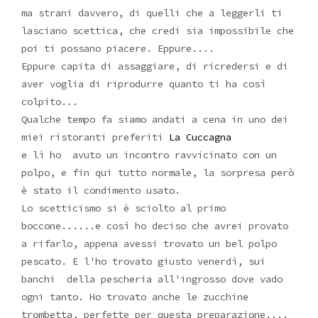
ma strani davvero, di quelli che a leggerli ti
lasciano scettica, che credi sia impossibile che
poi ti possano piacere. Eppure....
Eppure capita di assaggiare, di ricredersi e di
aver voglia di riprodurre quanto ti ha così
colpito...
Qualche tempo fa siamo andati a cena in uno dei
miei ristoranti preferiti
La Cuccagna
e lì ho avuto un incontro ravvicinato con un
polpo, e fin qui tutto normale, la sorpresa però
è stato il condimento usato.
Lo scetticismo si è sciolto al primo
boccone......e così ho deciso che avrei provato
a rifarlo, appena avessi trovato un bel polpo
pescato. E l'ho trovato giusto venerdì, sui
banchi della pescheria all'ingrosso dove vado
ogni tanto. Ho trovato anche le zucchine
trombetta, perfette per questa preparazione....