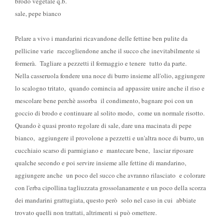
brodo vegetale q.b.
sale, pepe bianco
Pelare a vivo i mandarini ricavandone delle fettine ben pulite da
pellicine varie raccogliendone anche il succo che inevitabilmente si
formerà. Tagliare a pezzetti il formaggio e tenere tutto da parte.
Nella casseruola fondere una noce di burro insieme all'olio, aggiungere
lo scalogno tritato, quando comincia ad appassire unire anche il riso e
mescolare bene perchè assorba il condimento, bagnare poi con un
goccio di brodo e continuare al solito modo, come un normale risotto.
Quando è quasi pronto regolare di sale, dare una macinata di pepe
bianco, aggiungere il provolone a pezzetti e un'altra noce di burro, un
cucchiaio scarso di parmigiano e mantecare bene, lasciar riposare
qualche secondo e poi servire insieme alle fettine di mandarino,
aggiungere anche un poco del succo che avranno rilasciato e colorare
con l'erba cipollina tagliuzzata grossolanamente e un poco della scorza
dei mandarini grattugiata, questo però solo nel caso in cui abbiate
trovato quelli non trattati, altrimenti si può omettere.