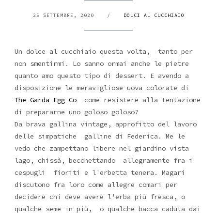
25 SETTEMBRE, 2020
/
DOLCI AL CUCCHIAIO
Un dolce al cucchiaio questa volta, tanto per
non smentirmi. Lo sanno ormai anche le pietre
quanto amo questo tipo di dessert. E avendo a
disposizione le meravigliose uova colorate di
The Garda Egg Co
come resistere alla tentazione
di prepararne uno goloso goloso?
Da brava gallina vintage, approfitto del lavoro
delle simpatiche galline di Federica. Me le
vedo che zampettano libere nel giardino vista
lago, chissà, becchettando allegramente fra i
cespugli fioriti e l'erbetta tenera. Magari
discutono fra loro come allegre comari per
decidere chi deve avere l'erba più fresca, o
qualche seme in più, o qualche bacca caduta dai