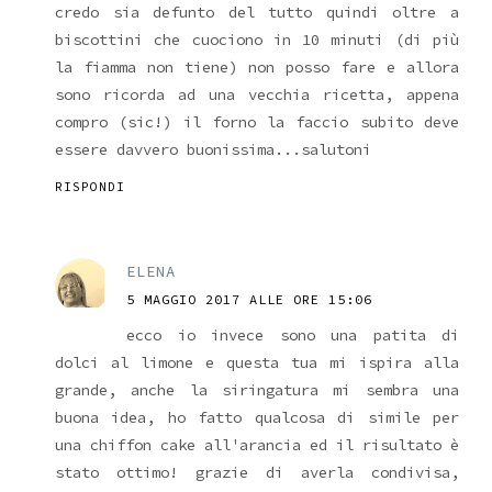
credo sia defunto del tutto quindi oltre a
biscottini che cuociono in 10 minuti (di più
la fiamma non tiene) non posso fare e allora
sono ricorda ad una vecchia ricetta, appena
compro (sic!) il forno la faccio subito deve
essere davvero buonissima...salutoni
RISPONDI
ELENA
5 MAGGIO 2017 ALLE ORE 15:06
ecco io invece sono una patita di
dolci al limone e questa tua mi ispira alla
grande, anche la siringatura mi sembra una
buona idea, ho fatto qualcosa di simile per
una chiffon cake all'arancia ed il risultato è
stato ottimo! grazie di averla condivisa,