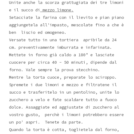
Unite anche la scorza grattugiata dei tre limoni
e il succo di
mezzo limone.
Setacciate la farina con il lievito e pian piano
aggiungetela all'impasto, mescolate fino a che è
ben liscio ed omogeneo.
Versate tutto in una tortiera apribile da 24
cm. preventivamente imburrata e infarinata.
Mettete in forno già caldo a 180° e lasciate
cuocere per circa 40 - 50 minuti, dipende dal
forno. Vale sempre la prova stecchino.
Mentre la torta cuoce, preparate lo sciroppo.
Spremete i due limoni e mezzo e filtratene il
succo e trasferitelo in un pentolino, unite lo
zucchero a velo e fate scaldare tutto a fuoco
dolce. Assaggiate ed aggiustate di zucchero al
vostro gusto, perchè i limoni potrebbero essere
un po' aspri. Tenete da parte.
Quando la torta è cotta, toglietela dal forno,