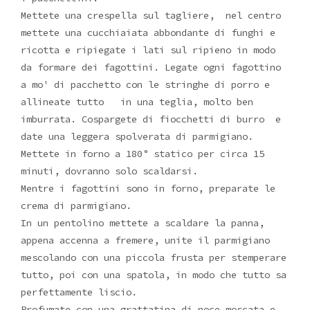
Mettete una crespella sul tagliere, nel centro
mettete una cucchiaiata abbondante di funghi e
ricotta e ripiegate i lati sul ripieno in modo
da formare dei fagottini. Legate ogni fagottino
a mo' di pacchetto con le stringhe di porro e
allineate tutto in una teglia, molto ben
imburrata. Cospargete di fiocchetti di burro e
date una leggera spolverata di parmigiano.
Mettete in forno a 180° statico per circa 15
minuti, dovranno solo scaldarsi.
Mentre i fagottini sono in forno, preparate le
crema di parmigiano.
In un pentolino mettete a scaldare la panna,
appena accenna a fremere, unite il parmigiano
mescolando con una piccola frusta per stemperare
tutto, poi con una spatola, in modo che tutto sa
perfettamente liscio.
Profumate con una grattatina di noce moscata e