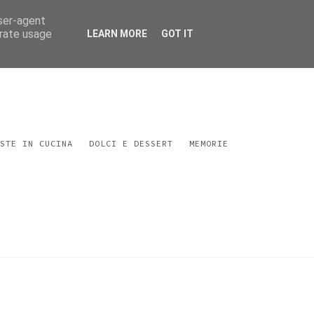
user-agent
erate usage
LEARN MORE
GOT IT
STE IN CUCINA
DOLCI E DESSERT
MEMORIE