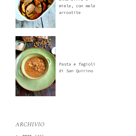
miele, con mele
arrostite
Pasta e fagioli
di San Quirino
ARCHIVIO