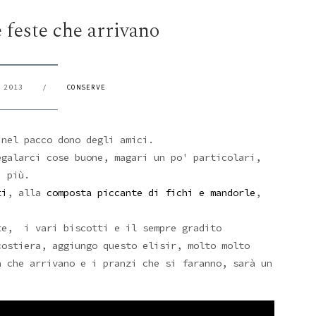
 feste che arrivano
 2013
/
CONSERVE
 nel pacco dono degli amici.
egalarci cose buone, magari un po' particolari,
i più.
ti
, alla
composta piccante di fichi e mandorle
,
e, i vari biscotti e il sempre gradito
costiera, aggiungo questo elisir, molto molto
 che arrivano e i pranzi che si faranno, sarà un