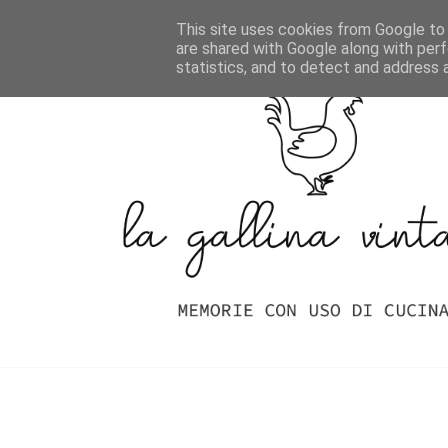
Home
Indice Delle Ricette
This site uses cookies from Google to d
are shared with Google along with perf
statistics, and to detect and address 