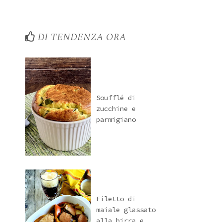
DI TENDENZA ORA
Soufflé di
zucchine e
parmigiano
Filetto di
maiale glassato
alla birra e