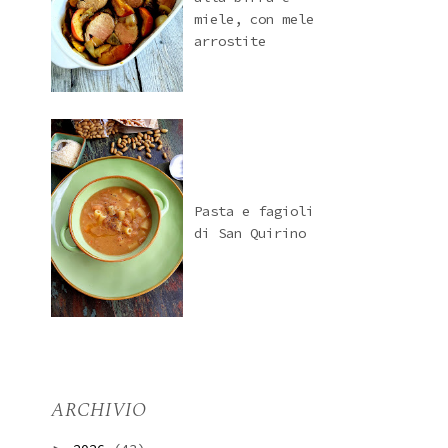
miele, con mele
arrostite
Pasta e fagioli
di San Quirino
ARCHIVIO