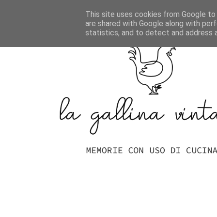
Home
Indice Delle Ricette
This site uses cookies from Google to d
are shared with Google along with perf
statistics, and to detect and address 