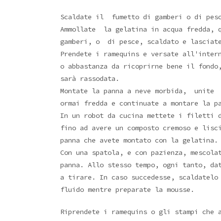
Scaldate il fumetto di gamberi o di pes
Ammollate la gelatina in acqua fredda, q
gamberi, o di pesce, scaldato e lasciat
Prendete i ramequins e versate all'inter
o abbastanza da ricoprirne bene il fond
sarà rassodata.
Montate la panna a neve morbida, unite
ormai fredda e continuate a montare la p
In un robot da cucina mettete i filetti 
fino ad avere un composto cremoso e lisc
panna che avete montato con la gelatina.
Con una spatola, e con pazienza, mescola
panna. Allo stesso tempo, ogni tanto, da
a tirare. In caso succedesse, scaldatelo
fluido mentre preparate la mousse.
Riprendete i ramequins o gli stampi che 