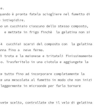
ce.
uando è pronta fatela sciogliere nel fumetto di
e intiepidire.
no un cucchiaio ciascuno dello stesso composto,
o, e mettete in frigo finchè la gelatina non si
 4 cucchiai scarsi del composto con la gelatina
anna fino a neve ferma.
di trota e la maionese e tritateli finissimamente
io. Trasferitelo in una ciotola e aggiungete la
te tutto fino ad incorporare completamente la
te una mescolata al fumetto in modo che non inizi
 leggermente in microonde per farlo tornare
avete scelto, controllate che il velo di gelatina