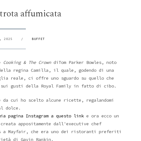
trota affumicata
, 2025
/
BUFFET
è
Cooking & The Crown
diTom Parker Bowles, noto
ella regina Camilla, il quale, godendo di una
glia reale, ci offre uno sguardo su quello che
 sui gusti della Royal Family in fatto di cibo.
e da cui ho scelto alcune ricette, regalandomi
al dolce.
mia pagina Instagram a questo link
e ora ecco un
 creata appositamente dall'executive chef
 a Mayfair, che era uno dei ristoranti preferiti
rietà di Gavin Rankin.