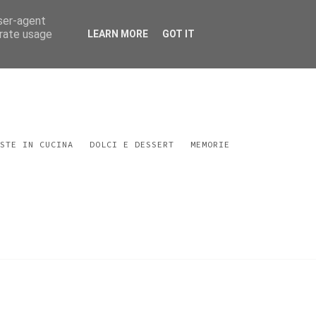
user-agent
erate usage
LEARN MORE
GOT IT
STE IN CUCINA
DOLCI E DESSERT
MEMORIE