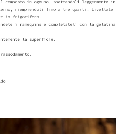
il composto in ognuno, sbattendoli leggermente in
terno, riempiendoli fino a tre quarti. Livellate
te in frigorifero.
endete i ramequins e completateli con la gelatina
antemente la superficie.
 rassodamento.
ldo