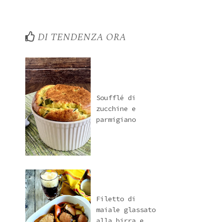
DI TENDENZA ORA
Soufflé di
zucchine e
parmigiano
Filetto di
maiale glassato
alla birra e