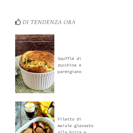
DI TENDENZA ORA
Soufflé di
zucchine e
parmigiano
Filetto di
maiale glassato
alla birra e