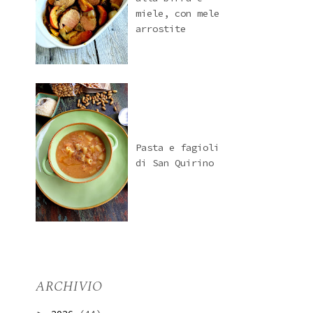
miele, con mele
arrostite
Pasta e fagioli
di San Quirino
ARCHIVIO