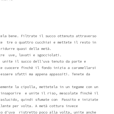
tela bene. Filtrate il succo ottenuto attraverso
te tre o quattro cucchiai e mettete il resto in
 ridurre quasi della metà.
tre uve, lavati e sgocciolati.
, unite il succo dell'uva tenuto da parte e
te cuocere finchè il fondo inizia a caramellarsi
 essere sfatti ma appena appassiti. Tenete da
nemente la cipolla, mettetela in un tegame con un
 insaporire e unite il riso, mescolate finchè il
raslucido, quindi sfumate con Passito e iniziate
llente per volta. A metà cottura invece
co d'uva ristretto poco alla volta, unite anche