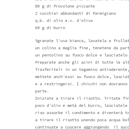
80 g di Provolone piccante
2 cucchiai abbondanti di Parmigiano
q.b. di olio e.v. d'oliva
60 g di burro
Sgranate l'uva bianca, lavatela e frulla
un colino a maglia fine, tenetene da par
un pentolino su fuoco dolce e lasciatelo
Preparate anche gli acini di tutte le al
Trasferiteli in un tegamino antiaderente
mettete anch'essi su fuoco dolce, lascia
e a restringersi. I chicchi non dovranno
parte.
Iniziate a tirare il risotto. Tritate fi
poco d'olio e metà del burro, lasciatela
riso assorbe il condimento e diventerà t
a tirare il risotto unendo poca acqua bo
continuate a cuocere aggiungendo il suc