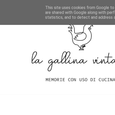
Home
Indice Delle Ricette
This site uses cookies from Google to d
are shared with Google along with perf
statistics, and to detect and address 