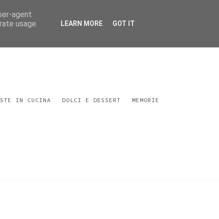
user-agent
erate usage
LEARN MORE
GOT IT
STE IN CUCINA
DOLCI E DESSERT
MEMORIE