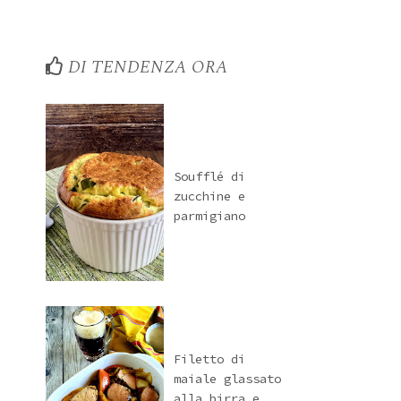
DI TENDENZA ORA
Soufflé di
zucchine e
parmigiano
Filetto di
maiale glassato
alla birra e