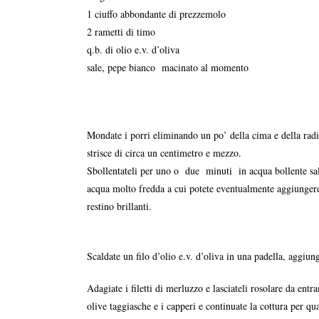
1 ciuffo abbondante di prezzemolo
2 rametti di timo
q.b. di olio e.v. d’oliva
sale, pepe bianco
macinato al momento
Mondate i porri eliminando un po’ della cima e della radic
strisce di circa un centimetro e mezzo.
Sbollentateli per uno o
due
minuti
in acqua bollente sal
acqua molto fredda a cui potete eventualmente aggiungere
restino brillanti.
Scaldate un filo d’olio e.v. d’oliva in una padella, aggiung
Adagiate i filetti di merluzzo e lasciateli rosolare da entr
olive taggiasche e i capperi e continuate la cottura per qu