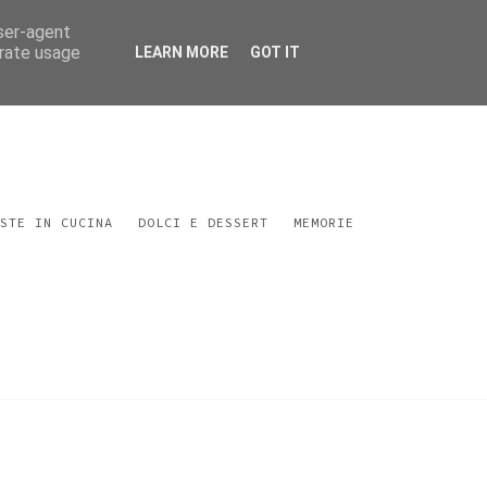
user-agent
erate usage
LEARN MORE
GOT IT
STE IN CUCINA
DOLCI E DESSERT
MEMORIE