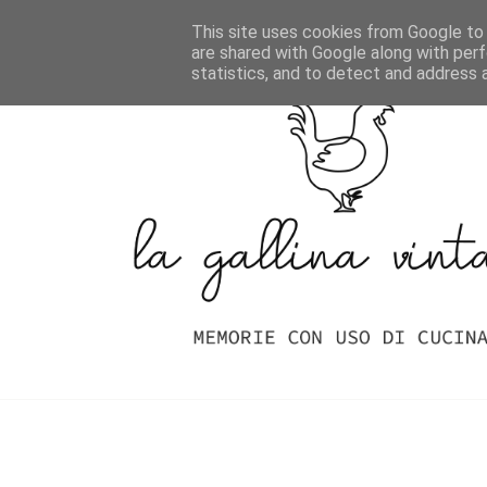
Home
Indice Delle Ricette
This site uses cookies from Google to d
are shared with Google along with perf
statistics, and to detect and address 