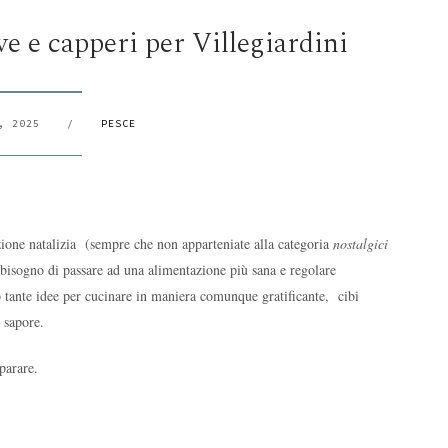
ve e capperi per Villegiardini
, 2025
/
PESCE
ione natalizia
(sempre che non apparteniate alla categoria
nostalgici
l bisogno di passare ad una alimentazione più sana e regolare
tante idee per cucinare in maniera comunque gratificante,
cibi
i sapore.
parare.