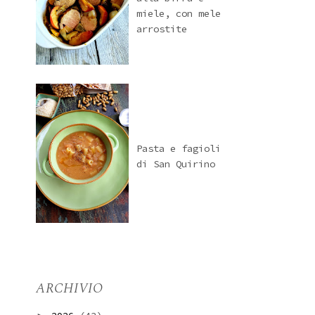
miele, con mele
arrostite
Pasta e fagioli
di San Quirino
ARCHIVIO